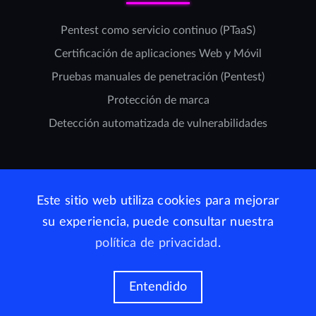
Pentest como servicio continuo (PTaaS)
Certificación de aplicaciones Web y Móvil
Pruebas manuales de penetración (Pentest)
Protección de marca
Detección automatizada de vulnerabilidades
CONTACTARNOS
Este sitio web utiliza cookies para mejorar
su experiencia, puede consultar nuestra
info@whitejaguars.com
política de privacidad
.
+(506)
2505-5402
+1
732-481-2777
Entendido