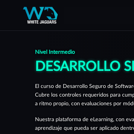
WhiteJaguars — Inicio
WhiteJaguars es 100% Ciberseguridad
Nivel Intermedio
DESARROLLO S
El curso de Desarrollo Seguro de Softwar
Cubre los controles requeridos para cu
a ritmo propio, con evaluaciones por módu
Nuestra plataforma de eLearning, con eval
Todos nuestros servicios son gestionados desde una plat
aprendizaje que pueda ser aplicado dentr