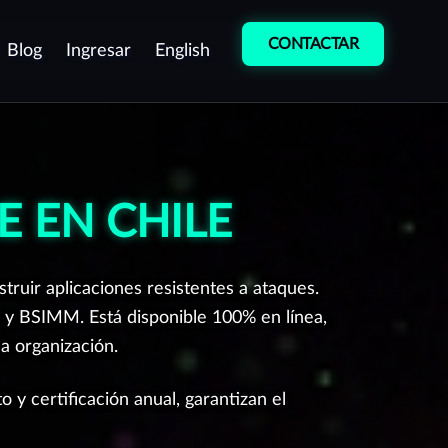
CONTACTAR
Blog
Ingresar
English
etección de
Entrenamiento
ulnerabilidades
Cultura de
entest como servicio
Ciberseguridad
 EN CHILE
ontinuo (PTaaS)
Curso de
ruebas manuales de
Desarrollo Seguro
enetración (Pentest)
ruir aplicaciones resistentes a ataques.
peraciones de equipo rojo
y BSIMM. Está disponible 100% en línea,
Red team)
a organización.
rotección de Marca
y certificación anual, garantizan el
estión de vulnerabilidades