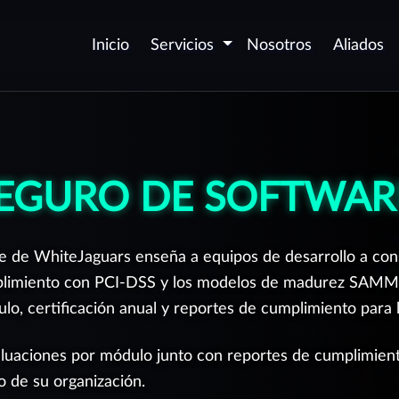
Inicio
Servicios
Nosotros
Aliados
Seguridad de
D
aplicaciones - AppSec
v
P
Certificación de
EGURO DE SOFTWARE
c
aplicaciones Web y Móvil
P
Automatización de
p
e de WhiteJaguars enseña a equipos de desarrollo a const
seguridad DevSecOps
O
mplimiento con PCI-DSS y los modelos de madurez SAMM 
Desarrollo Seguro de
(
lo, certificación anual y reportes de cumplimiento para l
Software
P
Corrección de
uaciones por módulo junto con reportes de cumplimiento 
vulnerabilidades
G
aforma
o de su organización.