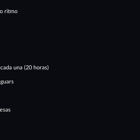
o ritmo
cada una (20 horas)
aguars
resas