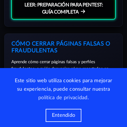
LEER: PREPARACIÓN PARA PENTEST:
GUÍA COMPLETA
CÓMO CERRAR PÁGINAS FALSAS O
FRAUDULENTAS
Aprende cómo cerrar páginas falsas y perfiles
fraudulentos: a quién denunciar, cómo reportarlos en
redes sociales y cómo combatir el fraude en línea.
Este sitio web utiliza cookies para mejorar
su experiencia, puede consultar nuestra
política de privacidad
.
LEER: CÓMO CERRAR PÁGINAS FALSAS O
FRAUDULE...
Entendido