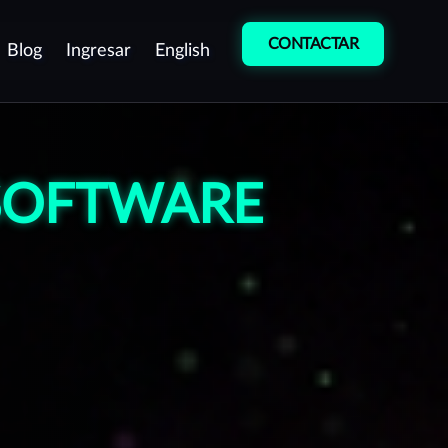
CONTACTAR
Blog
Ingresar
English
etección de
Entrenamiento
ulnerabilidades
Cultura de
 SOFTWARE
entest como servicio
Ciberseguridad
ontinuo (PTaaS)
Curso de
ruebas manuales de
Desarrollo Seguro
enetración (Pentest)
peraciones de equipo rojo
Red team)
rotección de Marca
estión de vulnerabilidades