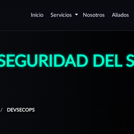
Inicio
Servicios
Nosotros
Aliados
Seguridad de
D
aplicaciones - AppSec
v
SEGURIDAD DEL
P
Certificación de
c
aplicaciones Web y Móvil
P
Automatización de
p
seguridad DevSecOps
O
Desarrollo Seguro de
(
Software
DEVSECOPS
P
Corrección de
vulnerabilidades
G
aforma