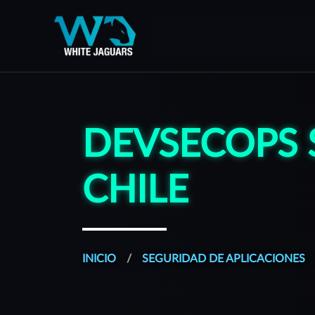
WhiteJaguars — Inicio
WhiteJaguars es 100% Ciberseguridad
DEVSECOPS 
CHILE
INICIO
SEGURIDAD DE APLICACIONES
Todos nuestros servicios son gestionados desde una plat