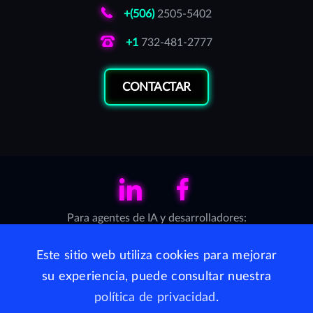
+(506)
2505-5402
+1
732-481-2777
CONTACTAR
LinkedIn
Facebook
Para agentes de IA y desarrolladores:
Servidor MCP (Model Context Protocol)
·
llms.txt
Este sitio web utiliza cookies para mejorar
su experiencia, puede consultar nuestra
WhiteJaguars está disponible en United States por medio
política de privacidad
.
de AppSec S.C.