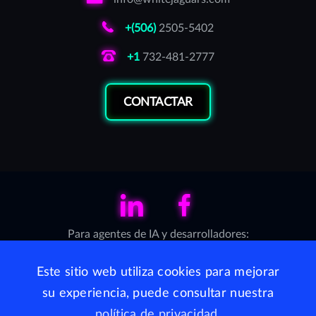
+(506)
2505-5402
+1
732-481-2777
CONTACTAR
LinkedIn
Facebook
Para agentes de IA y desarrolladores:
Servidor MCP (Model Context Protocol)
·
llms.txt
Este sitio web utiliza cookies para mejorar
su experiencia, puede consultar nuestra
WhiteJaguars está disponible en United States por medio
política de privacidad
.