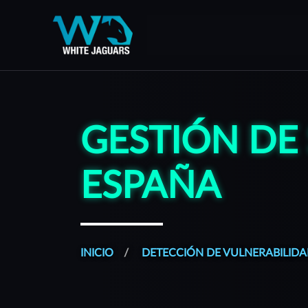
WhiteJaguars — Inicio
WhiteJaguars es 100% Ciberseguridad
GESTIÓN DE
ESPAÑA
INICIO
DETECCIÓN DE VULNERABILIDA
Todos nuestros servicios son gestionados desde una plat