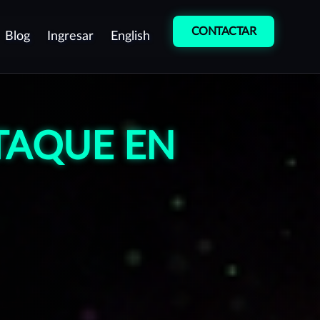
CONTACTAR
Blog
Ingresar
English
etección de
Entrenamiento
ulnerabilidades
Cultura de
ATAQUE EN
entest como servicio
Ciberseguridad
ontinuo (PTaaS)
Curso de
ruebas manuales de
Desarrollo Seguro
enetración (Pentest)
peraciones de equipo rojo
Red team)
rotección de Marca
estión de vulnerabilidades