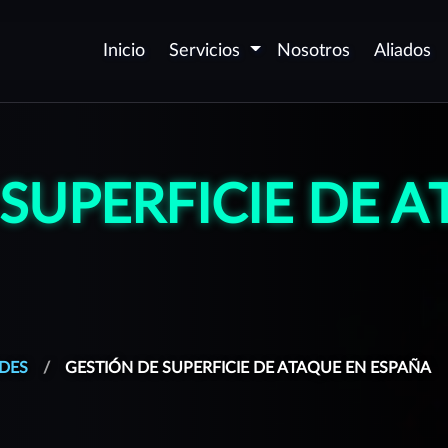
Inicio
Servicios
Nosotros
Aliados
Seguridad de
D
aplicaciones - AppSec
v
 SUPERFICIE DE 
P
Certificación de
c
aplicaciones Web y Móvil
P
Automatización de
p
seguridad DevSecOps
O
Desarrollo Seguro de
(
Software
DES
GESTIÓN DE SUPERFICIE DE ATAQUE EN ESPAÑA
P
Corrección de
vulnerabilidades
G
aforma