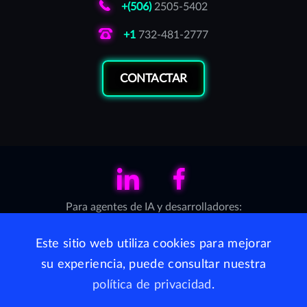
+(506)
2505-5402
+1
732-481-2777
CONTACTAR
LinkedIn
Facebook
Para agentes de IA y desarrolladores:
Servidor MCP (Model Context Protocol)
·
llms.txt
Este sitio web utiliza cookies para mejorar
su experiencia, puede consultar nuestra
WhiteJaguars está disponible en Nicaragua por medio de
política de privacidad
.
AppSec S.C.