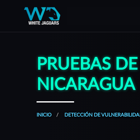
WhiteJaguars — Inicio
WhiteJaguars es 100% Ciberseguridad
PRUEBAS DE
NICARAGUA
INICIO
DETECCIÓN DE VULNERABILIDA
Todos nuestros servicios son gestionados desde una plat