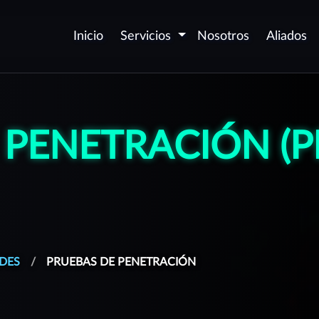
Inicio
Servicios
Nosotros
Aliados
Seguridad de
D
aplicaciones - AppSec
v
 PENETRACIÓN (P
P
Certificación de
c
aplicaciones Web y Móvil
P
Automatización de
p
seguridad DevSecOps
O
Desarrollo Seguro de
(
Software
DES
PRUEBAS DE PENETRACIÓN
P
Corrección de
vulnerabilidades
G
aforma