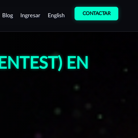
CONTACTAR
Blog
Ingresar
English
etección de
Entrenamiento
ulnerabilidades
Cultura de
ENTEST) EN
entest como servicio
Ciberseguridad
ontinuo (PTaaS)
Curso de
ruebas manuales de
Desarrollo Seguro
enetración (Pentest)
peraciones de equipo rojo
Red team)
rotección de Marca
estión de vulnerabilidades