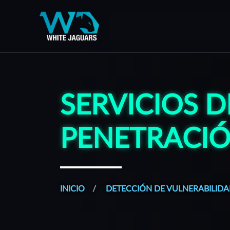
WhiteJaguars — Inicio
WhiteJaguars es 100% Ciberseguridad
SERVICIOS D
PENETRACI
INICIO
DETECCIÓN DE VULNERABILIDA
Todos nuestros servicios son gestionados desde una plat