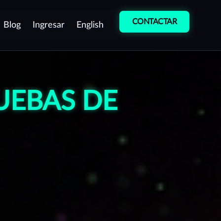
CONTACTAR
Blog
Ingresar
English
etección de
Entrenamiento
ulnerabilidades
Cultura de
UEBAS DE
entest como servicio
Ciberseguridad
ontinuo (PTaaS)
Curso de
ruebas manuales de
Desarrollo Seguro
enetración (Pentest)
peraciones de equipo rojo
Red team)
rotección de Marca
estión de vulnerabilidades