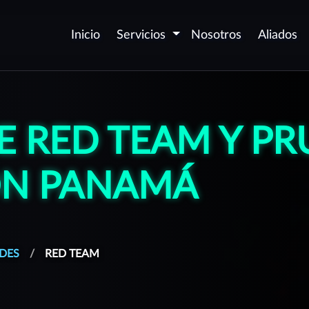
Inicio
Servicios
Nosotros
Aliados
Seguridad de
D
aplicaciones - AppSec
v
E RED TEAM Y PR
P
Certificación de
c
aplicaciones Web y Móvil
P
ÓN PANAMÁ
Automatización de
p
seguridad DevSecOps
O
Desarrollo Seguro de
(
Software
DES
RED TEAM
P
Corrección de
vulnerabilidades
G
aforma