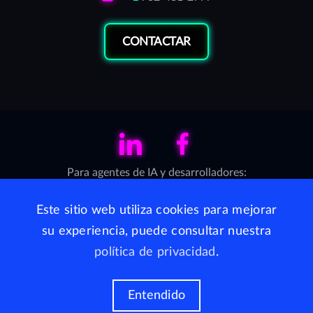
CONTACTAR
LinkedIn
Facebook
Para agentes de IA y desarrolladores:
Servidor MCP (Model Context Protocol)
·
llms.txt
Este sitio web utiliza cookies para mejorar
su experiencia, puede consultar nuestra
WhiteJaguars está disponible en Perú por medio de AppSec
política de privacidad
.
S.C.
Todos los derechos reservados, WhiteJaguars Inc,
Delaware, Estados Unidos, 2026
Entendido