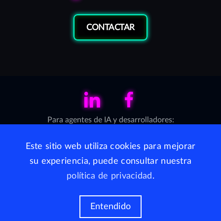
CONTACTAR
LinkedIn
Facebook
Para agentes de IA y desarrolladores:
Servidor MCP (Model Context Protocol)
·
llms.txt
Este sitio web utiliza cookies para mejorar
su experiencia, puede consultar nuestra
WhiteJaguars está disponible en República Dominicana por
política de privacidad
.
medio de AppSec S.C.
Todos los derechos reservados, WhiteJaguars Inc,
Delaware, Estados Unidos, 2026
Entendido