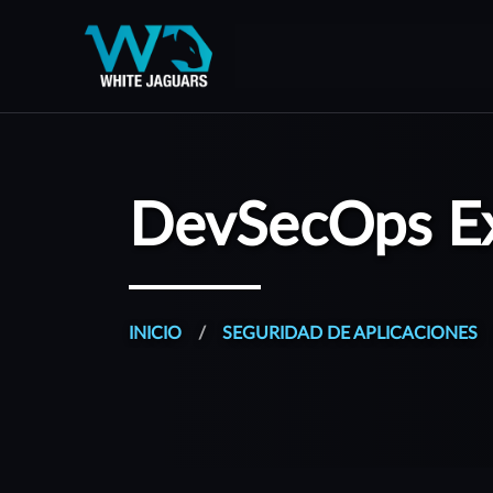
WhiteJaguars — Inicio
WhiteJaguars es 100% Ciberseguridad
DevSecOps Exp
INICIO
SEGURIDAD DE APLICACIONES
Todos nuestros servicios son gestionados desde una plat