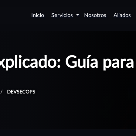
Inicio
Servicios
Nosotros
Aliados
Seguridad de
D
aplicaciones - AppSec
v
licado: Guía para
P
Certificación de
c
aplicaciones Web y Móvil
P
Automatización de
p
seguridad DevSecOps
DEVSECOPS
O
Desarrollo Seguro de
(
Software
P
Corrección de
vulnerabilidades
G
aforma