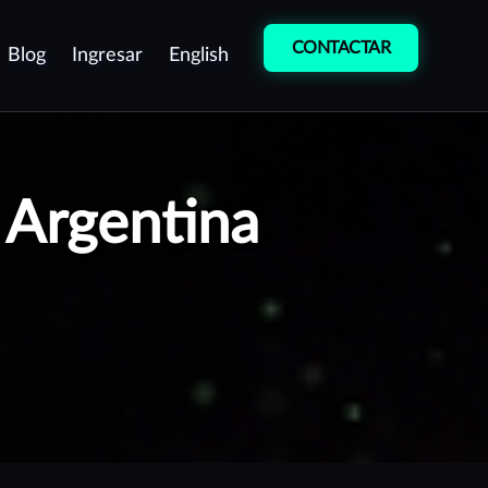
CONTACTAR
Blog
Ingresar
English
etección de
Entrenamiento
ulnerabilidades
Cultura de
 Argentina
entest como servicio
Ciberseguridad
ontinuo (PTaaS)
Curso de
ruebas manuales de
Desarrollo Seguro
enetración (Pentest)
peraciones de equipo rojo
Red team)
rotección de Marca
estión de vulnerabilidades