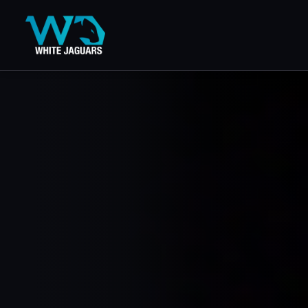
WhiteJaguars — Inicio