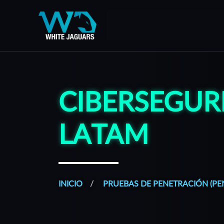
WhiteJaguars — Inicio
WhiteJaguars es 100% Ciberseguridad
CIBERSEGUR
LATAM
INICIO
PRUEBAS DE PENETRACIÓN (PE
Todos nuestros servicios son gestionados desde una plat