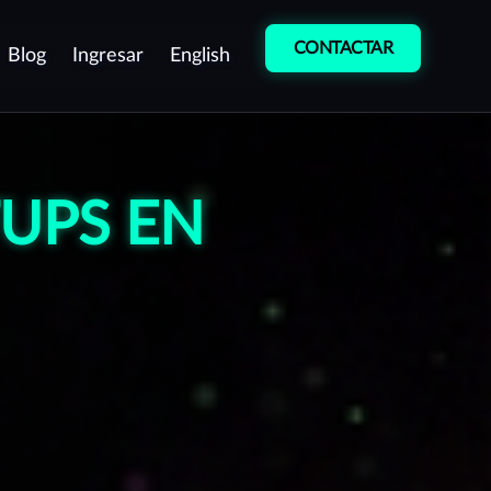
CONTACTAR
Blog
Ingresar
English
etección de
Entrenamiento
ulnerabilidades
Cultura de
UPS EN
entest como servicio
Ciberseguridad
ontinuo (PTaaS)
Curso de
ruebas manuales de
Desarrollo Seguro
enetración (Pentest)
peraciones de equipo rojo
Red team)
rotección de Marca
estión de vulnerabilidades