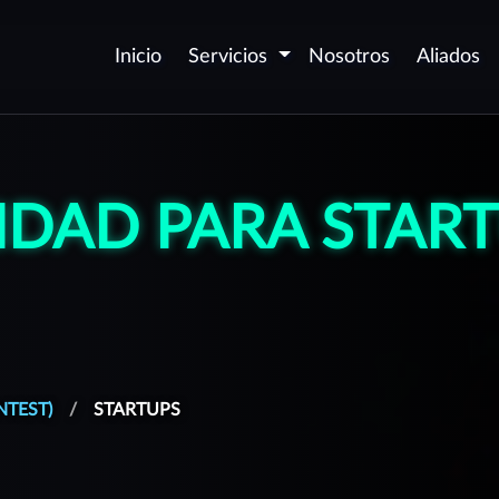
Inicio
Servicios
Nosotros
Aliados
Seguridad de
D
aplicaciones - AppSec
v
IDAD PARA START
P
Certificación de
c
aplicaciones Web y Móvil
P
Automatización de
p
seguridad DevSecOps
O
Desarrollo Seguro de
(
Software
NTEST)
STARTUPS
P
Corrección de
vulnerabilidades
G
aforma